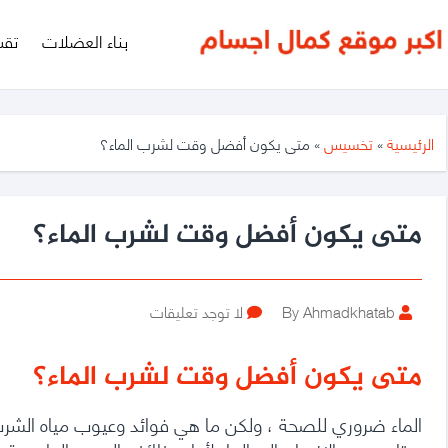
أكبر
بناء العضلات
تقس
موقع
متخصص
فى
الرئيسية
»
تخسيس
»
متى يكون أفضل وقت لشرب الماء؟
مجال
كمال
متى يكون أفضل وقت لشرب الماء؟
الأجسام
Post
على
By Ahmadkhatab
لا توجد تعليقات
author
متى
يكون
متى يكون أفضل وقت لشرب الماء؟
أفضل
وقت
الماء ضروري للصحة ، ولكن ما هي فوائد وعيوب مياه الش
لشرب
الماء؟