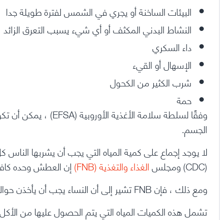
البيئات الساخنة أو يجري في الشمس لفترة طويلة جدا
النشاط البدني المكثف أو أي شيء يسبب
التعرق الزائد
داء السكري
الإسهال
أو القيء
شرب الكثير من الكحول
حمة
وفقًا لسلطة سلامة الأغذية الأوروبية (EFSA) ، يمكن أن تكون قاتلة إذا فقد الشخص
الجسم.
لا يوجد إجماع على كمية المياه التي يجب أن يشربها الناس 
(CDC)
ومجلس
الغذاء والتغذية (FNB)
إن العطش وحده كافٍ
ومع ذلك ، فإن FNB تشير إلى أن النساء يجب أن يأخذن حوالي 2.7 لتر من الماء يوميًا والرجال حوالي 3.7 لتر.