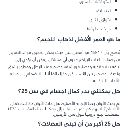
استريتشات الساق.
الديد ليفت.
متوازى التاري.
بار خلف الرقبة.
ما هو العمر الأفضل لذهاب للجيم؟
يُنصح بأن 17-18 هو أفضل سن حيث يمكن تحقيق فوائد التمرين
في صالة الألعاب الرياضية دون أي مشاكل. يمكن أن يؤدي إلى
لياقة بدنية قوية وعضلية ورشيقة وصحية عند الرجال ومظهر رشيق
ونحيف وصحي بين النساء. كن حذرًا دائمًا أثناء الانضمام إلى صالة
الألعاب الرياضية
هل يمكنني بدء كمال اجسام في سن 25؟
لم يفت الأوان بعد! الإجابة الأصلية: هل فات الأوان 25 لبدء كمال
الأجسام؟ لا يهم كم عمرك ، فلا يزال بإمكانك بناء العضلات. “كتلة
العضلات تبلغ ذروتها حول سن الأربعين.
هل 25 أكبر من أن تبني العضلات؟