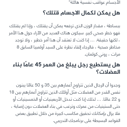
الأجسام عواقب نفسية هائلة”
هل يمكن لكمال الاجسام قتلك؟
ببساطة ، مقدار الوزن الذي ترفعه يمكن أن يقتلك ، وإذا لم يقتلك
فهو خطر صحي كبير. سيكون هناك العديد من الآراء حول هذا الأمر
، لكنها حقيقة. … إذا كنت لا تعتقد أن هذا أمر خطير ، ولا توجد
مخاطر صحية ، فالرجاء إلقاء نظرة على السيد أولمبيا السابق 8
مرات ، روني كولمان.
هل يستطيع رجل يبلغ من العمر 45 عامًا بناء
العضلات؟
وجدوا أن الرجال الذين تتراوح أعمارهم بين 35 و 50 عامًا يبنون
نفس القدر من العضلات مثل أولئك الذين تتراوح أعمارهم بين 18
و 22 عامًا. … لذلك إذا كنت تدخل الأربعينيات أو الخمسينيات أو
حتى الستينيات من عمرك وترغب في بناء العضلات دون إصابة ،
فلا يزال بإمكانك تحقيق مكاسب كبيرة من خلال تطبيق بعض
القواعد البسيطة على برنامجك التدريبي.