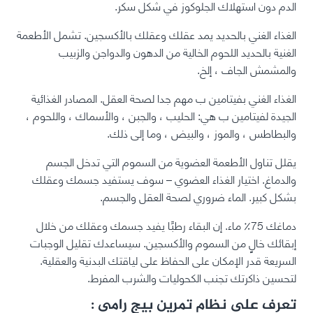
الدم دون استهلاك الجلوكوز في شكل سكر.
الغذاء الغني بالحديد يمد عقلك وعقلك بالأكسجين. تشمل الأطعمة
الغنية بالحديد اللحوم الخالية من الدهون والدواجن والزبيب
والمشمش الجاف ، إلخ.
الغذاء الغني بفيتامين ب مهم جدا لصحة العقل. المصادر الغذائية
الجيدة لفيتامين ب هي: الحليب ، والجبن ، والأسماك ، واللحوم ،
والبطاطس ، والموز ، والبيض ، وما إلى ذلك.
يقلل تناول الأطعمة العضوية من السموم التي تدخل الجسم
والدماغ. اختيار الغذاء العضوي – سوف يستفيد جسمك وعقلك
بشكل كبير. الماء ضروري لصحة العقل والجسم.
دماغك 75٪ ماء. إن البقاء رطبًا يفيد جسمك وعقلك من خلال
إبقائك خالٍ من السموم والأكسجين. سيساعدك تقليل الوجبات
السريعة قدر الإمكان على الحفاظ على لياقتك البدنية والعقلية.
لتحسين ذاكرتك تجنب الكحوليات والشرب المفرط.
تعرف على نظام تمرين بيج رامى :