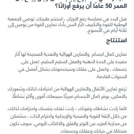
العمر 50 عامًا أن يرفع أوزانًا؟
قبل البدء في ممارسة رفع الاوزان ، استشر طبيبك. توصي الجمعية
الوطنية للقوة والتكييف كبار السن بأداء تمارين القوة من يومين إلى
ثلاثة أيام في الأسبوع.
استنتاج
تمارين كمال اجسام والتمارين الهوائية والتغذية الصحيحة لها آثار
مفيدة على الحدة الذهنية والعقل السليم السليم. اعمل على
جسمك ، واعمل على عقلك وسيخدمونك بشكل أفضل في
السنوات القادمة.
ترفع تمارين الأثقال والتمارين الهوائية من احترامك لذاتك وشعورك
بالتمكين. يوفر كمال الأجسام تمرينًا سيجعلك أقوى وأكثر نشاطًا.
كلما زادت نشاطك وقوتك ، زادت ثقتك بنفسك واحترامك لذاتك.
من خلال الثقة القوية والصحية والإيجابية واحترام الذات ، ستتمكن
من محاربة المزيد من التوتر والقلق والاكتئاب اليومي. سوف تكون
متحكمًا في حياتك وعقلك وجسمك.