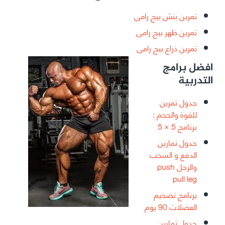
تمرين بنش بيج رامى
تمرين ظهر بيج رامى
تمرين ذراع بيج رامى
افضل برامج
التدربية
جدول تمرين
للقوة والحجم :
برنامج 5 × 5
جدول تمارين
الدفع و السحب
والرجل push
pull leg
برنامج تضخيم
العضلات 90 يوم
جدول تمارين