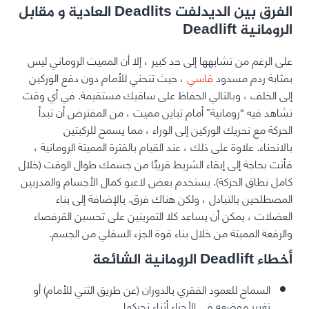
الفرق بين الديدلفت Deadlits العادية و مقابل
الرومانية Deadlift
على الرغم من تشابهها إلى حد كبير ، إلا أن المميت الروماني ليس
بمثابة ردم مسدود
قاسي
، حيث تنحني للأمام دون دفع الوركين
إلى الخلف ، وبالتالي الحفاظ على ساقيك مستقيمة. في أي وقت
تشاهد فيه “رومانية” أمام تباين مميت ، من المفترض أن تبدأ
الحركة مع تحريك الوركين إلى الوراء ، مما يسمح للركبتين
بالانحناء. علاوة على ذلك ، عند القيام بالفترة المميتة الرومانية ،
فأنت بحاجة إلى إبقاء الشريط قريبًا من جسمك طوال الوقت (خلال
كامل نطاق الحركة). يستخدم بعض لاعبو كمال الأجسام والمدربين
المصطلحين بالتبادل ، ولكن هناك فرق. بالإضافة إلى بناء
العضلات ، يمكن أن يساعد كلا التمرينين على تحسين القرفصاء
والرفعة المميتة من خلال بناء قوة الجزء السفلي من الجسم.
أخطاء Deadlift الرومانية الشائعة
السماح للعمود الفقري بالدوران (عن طريق الثني للأمام) أو
تغيير موضعه في الأجزاء أثناء تحركها.