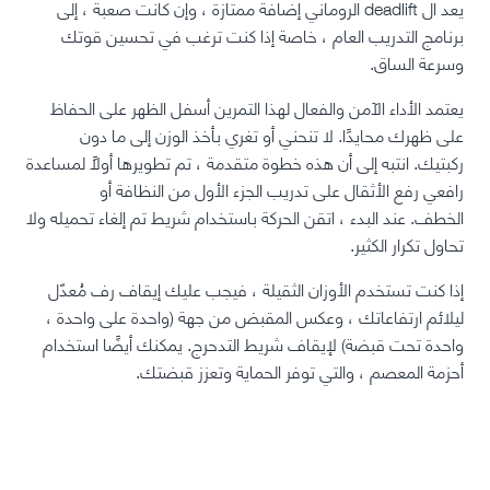
يعد ال deadlift الروماني إضافة ممتازة ، وإن كانت صعبة ، إلى
برنامج التدريب العام ، خاصة إذا كنت ترغب في تحسين قوتك
وسرعة الساق.
يعتمد الأداء الآمن والفعال لهذا التمرين أسفل الظهر على الحفاظ
على ظهرك محايدًا. لا تنحني أو تغري بأخذ الوزن إلى ما دون
ركبتيك. انتبه إلى أن هذه خطوة متقدمة ، تم تطويرها أولاً لمساعدة
رافعي رفع الأثقال على تدريب الجزء الأول من النظافة أو
الخطف. عند البدء ، اتقن الحركة باستخدام شريط تم إلغاء تحميله ولا
تحاول تكرار الكثير.
إذا كنت تستخدم الأوزان الثقيلة ، فيجب عليك إيقاف رف مُعدّل
ليلائم ارتفاعاتك ، وعكس المقبض من جهة (واحدة على واحدة ،
واحدة تحت قبضة) لإيقاف شريط التدحرج. يمكنك أيضًا استخدام
أحزمة المعصم ، والتي توفر الحماية وتعزز قبضتك.