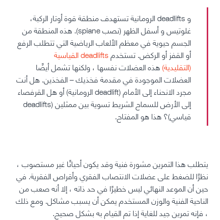
و
deadlifts الرومانية
تستهدف منطقة قوة أوتار الركبة،
غلوتيس و أسفل الظهر (نصب spiane). هذه المنطقة من
الجسم حيوية في معظم الألعاب الرياضية التي تتطلب الرفع
أو القفز أو الركض. تستخدم
deadlifts القياسية
(التقليدية)
هذه العضلات نفسها ، ولكنها تشمل أيضًا
العضلات الموجودة في مقدمة فخذيك – الفخذين. هل أنت
مجرد الانحناء إلى الأمام (deadlift الرومانية) أو هل القرفصاء
إلى الأرض للسماح الشريط تسوية بين ممثلين (deadlifts
قياسي)؟ هذا هو المفتاح.
يتطلب هذا التمرين مشورة فنية وقد يكون أحيانًا غير مستصوب ،
نظرًا للضغط على عضلات الانتصاب الفقري وأقراص الفقرية. في
حين أن الموعد النهائي ليس خطيرًا في حد ذاته ، إلا أنه صعب من
الناحية الفنية والوزن المستخدم يمكن أن يسبب مشاكل. ومع ذلك
، فإنه تمرين جيد للغاية إذا تم القيام به بشكل صحيح.