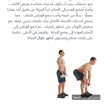
نحو جسمك. يجب أن تكون قدميك متباعدة بعرض الكتف ،
وأشار أصابع القدم إلى الأمام. ابدأ الحركة عن طريق أخذ نفسًا
عميقًا ، بدلًا من تثبيته وأنت تدفع الوركين للخلف ، مما
يسمح لجذعك بالانحناء للأمام. ترك ركبتيك ينحني قليلا. قم
بخفض الأوزان حتى تتجاوز ركبتيك ، ثم ادفع الوركين إلى
الأمام للعودة إلى وضع البداية ، والزفير في الأعلى. حافظ
على قلبك محكم ومستوي الظهر طوال الحركة.
الدمبل الرومانية Deadlift