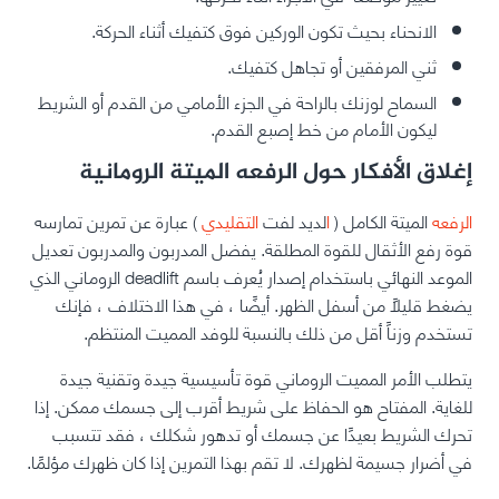
الانحناء بحيث تكون الوركين فوق كتفيك أثناء الحركة.
ثني المرفقين أو تجاهل كتفيك.
السماح لوزنك بالراحة في الجزء الأمامي من القدم أو الشريط
ليكون الأمام من خط إصبع القدم.
إغلاق الأفكار حول الرفعه الميتة الرومانية
الرفعه
الميتة الكامل (
ا
لديد لفت
التقليدي
) عبارة عن تمرين تمارسه
قوة رفع الأثقال للقوة المطلقة. يفضل المدربون والمدربون تعديل
الموعد النهائي باستخدام إصدار يُعرف باسم deadlift الروماني الذي
يضغط قليلاً من أسفل الظهر. أيضًا ، في هذا الاختلاف ، فإنك
تستخدم وزناً أقل من ذلك بالنسبة للوفد المميت المنتظم.
يتطلب الأمر المميت الروماني قوة تأسيسية جيدة وتقنية جيدة
للغاية. المفتاح هو الحفاظ على شريط أقرب إلى جسمك ممكن. إذا
تحرك الشريط بعيدًا عن جسمك أو تدهور شكلك ، فقد تتسبب
في أضرار جسيمة لظهرك. لا تقم بهذا التمرين إذا كان ظهرك مؤلمًا.