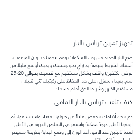
تجهيز تمرين ترباس بالبار
ضع البار الحديد في رف الاسكوات وقم بتحميله بالوزن المرغوب.
أمسك الشريط بقبضة يد (راحٍ نحو جسمك ويديك أوسع قليلاً من
عرض الكتفين) واقف بشكل مستقيم مع قدميك بحوالي 20-25
سم. بعيدا، بمعزل، على حد. الحفاظ على ركبتيك ثني قليلا ،
مستقيم الظهر وشريط الحق أمام جسمك.
كيف تلعب ترباس بالبار الامامى
دع ببطء أكتافك تنخفض قليلاً عن طولها المعتاد واستنشاقها. ثم
ارفعها لأعلى درجة ممكنة واستمر في التقلص الذروة في الأعلى
لمدة ثانيتين عند الزفير. أعد الوزن إلى وضع البداية بطريقة مسيطر
عليها وابدأ التكرار التالي.