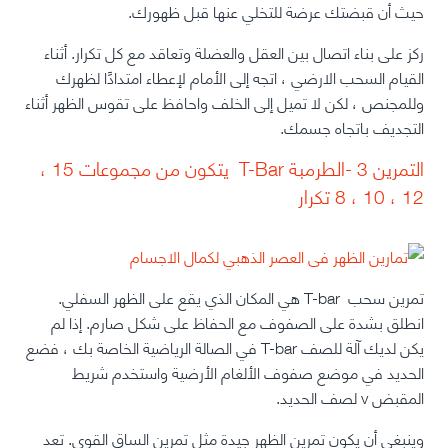
حيث أن قبضتك عرضة للتخلي عنها قبل ظهورك.
ركز على بناء اتصال بين العقل والعضلة وتعاقد مع كل تكرار. أثناء
القيام السحب الارضي ، اتجه إلى الأمام لإعطاء امتدادًا لظهرك
وللمجنص ، لكن لا تميل إلى الخلف واحافظ على تقوس الظهر أثناء
التجديف باتجاه جسمك.
التمرين 3 -الطرمبة T-Bar يتكون من مجموعات 15 ،
12 ، 10 ، 8 تكرار
تمرين سحب T-bar هي المكان الذي يقع على الظهر السفلي.
انطلق بشدة على الصفوف مع الحفاظ على شكل صارم. إذا لم
يكن لديك آلة للصف T-bar في الصالة الرياضية الخاصة بك ، فضع
الحديد في موضع صفوف الألغام الأرضية واستخدم شريط
المقبض v لصف الحديد.
وينبغي أن يكون تمرين الظهر جيدة مثل تمرين الساق القوى. تعد