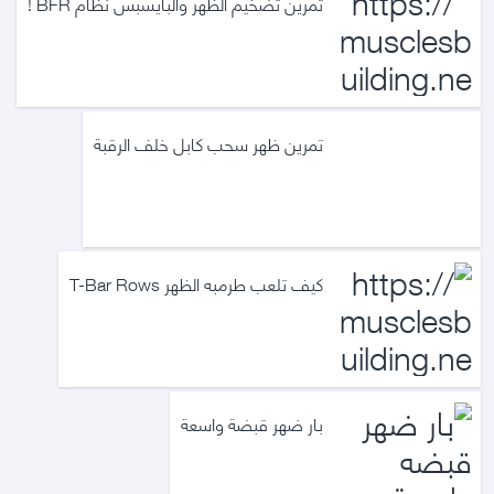
تمرين تضخيم الظهر والبايسبس نظام BFR !
تمرين ظهر سحب كابل خلف الرقبة
كيف تلعب طرمبه الظهر T-Bar Rows
بار ضهر قبضة واسعة