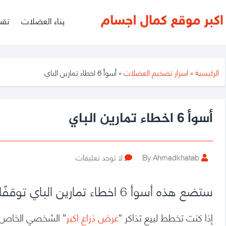
أكبر
بناء العضلات
تقس
موقع
متخصص
فى
الرئيسية
»
اسرار تضخيم العضلات
»
أسوأ 6 اخطاء تمارين الباي
مجال
كمال
أسوأ 6 اخطاء تمارين الباي
الأجسام
Post
على
By Ahmadkhatab
لا توجد تعليقات
author
أسوأ
6
ستضع هذه أسوأ 6 اخطاء تمارين الباي توقفًا سريعًا لمكاسب تكبير ذراعك.
اخطاء
تمارين
الباي
إذا كنت تخطط لبيع تذاكر “
عرض ذراع اكبر
” الشخصي الخاص ب