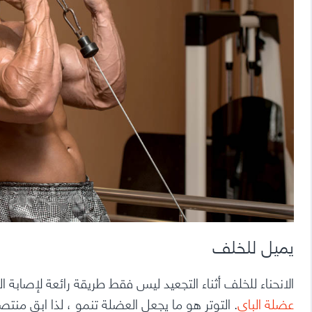
يميل للخلف
الانحناء للخلف أثناء التجعيد ليس فقط طريقة رائعة لإصابة ا
عضلة الباي
. التوتر هو ما يجعل العضلة تنمو ، لذا ابق منتص