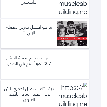
البايسبس
ما هو افضل تمرين لعضلة
الباي ؟
اسرار تضخيم عضلة البنش
67٪ نمو أسرع في الصدر!
كيف تلعب دمبل تجميع بنش
عالى افضل تمرين للصدر
العلوي