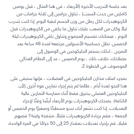
بعد جلسة التدريب الأخيرة (الأربعاء ، في هذا المثال ، قبل يومين
كاملين من حدث السبت) ، تناول جرامين إلى ثلاثة جرامات من
الكربوهيدرات لكل رطل من وزن الجسم لبقية اليوم. إذا كنت تتدرب
ليلًا وكان من الصعب عليك تناول ما يكفي من الكربوهيدرات قبل
النوم ، فيمكنك تقسيم المجموع وتناول باقي الكربوهيدرات ليلة
الخميس. تظل حساسية الأنسولين مرتفعة لمدة 48 ساعة بعد
التمرين ، لذلك يستمر الجليكوجين في الوصول إلى
عضلاتك. خلاف ذلك ، يوم الخميس ، عد إلى النظام الغذائي
الموصوف في الخطوة 2.
بمجرد امتلاء مخازن الجليكوجين في العضلات ، فإنها ستبقى على
هذا النحو لعدة أيام ، طالما لم يتم إجراء تمارين قوة أخرى (لأن
الجليكوجين العضلي يحترق فقط أثناء ممارسة التمارين عالية
الكثافة). يمنحك الكربوهيدرات يوم الأربعاء أيضًا وقتًا لإجراء
التعديلات. إذا كنت تشعر أنك تبدو مسطحًا وصغيرًا يوم الخميس أو
الجمعة ، فقم بزيادة الكربوهيدرات قليلاً. منتفخة ولينة؟ قصهم
قليلا. قم بإجراء تعديلات بمقدار 25 إلى 50 جرامًا في المرة الواحدة.