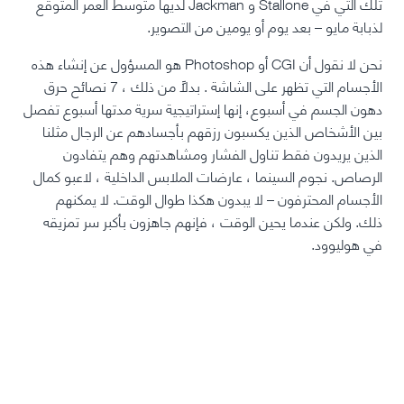
تلك التي في Stallone
و Jackman لديها متوسط ​​العمر المتوقع
لذبابة مايو – بعد يوم أو يومين من التصوير.
نحن لا نقول أن CGI أو Photoshop هو المسؤول عن
إنشاء هذه
الأجسام التي تظهر على الشاشة
. بدلاً من ذلك ،
7 نصائح حرق
دهون الجسم في أسبوع
، إنها إستراتيجية سرية مدتها أسبوع تفصل
بين الأشخاص الذين يكسبون رزقهم بأجسادهم عن الرجال مثلنا
الذين يريدون فقط تناول الفشار ومشاهدتهم وهم يتفادون
الرصاص. نجوم السينما ،
عارضات الملابس الداخلية
، لاعبو كمال
الأجسام المحترفون – لا يبدون هكذا طوال الوقت. لا يمكنهم
ذلك. ولكن عندما يحين الوقت ، فإنهم جاهزون بأكبر سر تمزيقه
في هوليوود.