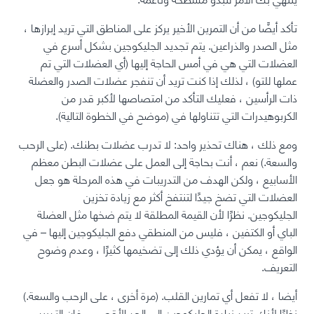
تأكد أيضًا من أن التمرين الأخير يركز على المناطق التي تريد إبرازها ،
مثل الصدر والذراعين.
يتم تجديد الجليكوجين بشكل أسرع في
العضلات التي هي في أمس الحاجة إليها (أي العضلات التي تم
عملها للتو) ، لذلك إذا كنت تريد أن تنفجر عضلات الصدر والعضلة
ذات الرأسين ، فعليك التأكد من امتصاصها لأكبر قدر من
الكربوهيدرات التي تتناولها في (موضح في الخطوة التالية).
ومع ذلك ، هناك تحذير واحد: لا تدرب عضلات بطنك. (على الرحب
والسعة.) نعم ، أنت بحاجة إلى العمل على عضلات البطن معظم
الأسابيع ، ولكن الهدف من التدريبات في هذه المرحلة هو جعل
العضلات التي تضخ جيدًا لتنتفخ أكثر مع زيادة تخزين
الجليكوجين. نظرًا لأن القيمة المطلقة لا يتم ضخها مثل العضلة
الباي أو الكتفين ، فليس من المنطقي دفع الجليكوجين إليها – في
الواقع ، يمكن أن يؤدي ذلك إلى تضخيمها كثيرًا ، وعدم وضوح
التعريف.
أيضا ، لا تفعل أي تمارين القلب. (مرة أخرى ، على الرحب والسعة.)
نظرًا لأنك تريد زيادة الجليكوجين إلى الحد الأقصى ، فإن التدريب