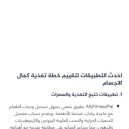
احدث التطبيقات لتقييم خطة تغذية كمال
الاجسام
1. تطبيقات تتبع التغذية والسعرات
MyFitnessPal: تطبيق شعبي يسهل تسجيل وجبات الطعام
مع قاعدة بيانات ضخمة للأطعمة، ويقدم حساب مفصل
للسعرات الحرارية والنسب المئوية للبروتين والكربوهيدرات
والدهون، مما يساعد المتابع على مطابقة تغذيته مع أهدافه.