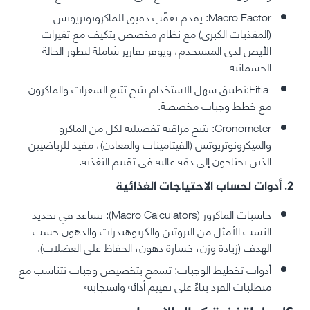
Macro Factor: يقدم تعقّب دقيق للماكرونوتريوتس
(المغذيات الكبرى) مع نظام مخصص يتكيف مع تغيرات
الأيض لدى المستخدم، ويوفر تقارير شاملة لتطور الحالة
الجسمانية
Fitia:تطبيق سهل الاستخدام يتيح تتبع السعرات والماكرون
مع خطط وجبات مخصصة.
Cronometer: يتيح مراقبة تفصيلية لكل من الماكرو
والميكرونوتريوتس (الفيتامينات والمعادن)، مفيد للرياضيين
الذين يحتاجون إلى دقة عالية في تقييم التغذية.
2. أدوات لحساب الاحتياجات الغذائية
حاسبات الماكروز (Macro Calculators): تساعد في تحديد
النسب الأمثل من البروتين والكربوهيدرات والدهون حسب
الهدف (زيادة وزن، خسارة دهون، الحفاظ على العضلات).
أدوات تخطيط الوجبات: تسمح بتخصيص وجبات تتناسب مع
متطلبات الفرد بناءً على تقييم أدائه واستجابته