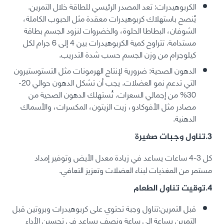
الكربوهيدرات: تعد المصدر الرئيسي للطاقة خلال التمرين.
يُنصح باستهلاك كربوهيدرات معقدة مثل الحبوب الكاملة،
الشوفان، البطاطا الحلوة، والخضروات لنزود الجسم بطاقة
مستدامة. تتراوح كمية الكربوهيدرات بين 4 إلى 6 جرام لكل
كيلوجرام من وزن الجسم حسب شدة التدريب.
الدهون الصحية: ضرورية لإنتاج الهرمونات مثل التستوستيرون
التي تدعم نمو العضلات. يجب أن تشكل الدهون حوالي 20-
30% من إجمالي السعرات. تُستهلك الدهون الصحية من
مصادر مثل الأفوكادو، زيت الزيتون، المكسرات، والأسماك
الدهنية.
3.تناول وجبات صغيرة
كل 3-4 ساعات يساعد في زيادة معدل الأيض وتوفير إمداد
مستمر من المغذيات لبناء العضلات وتعزيز التعافي.
4.توقيت تناول الطعام
قبل التمرين:تناول وجبة تحتوي على كربوهيدرات وبروتين قبل
التمرين بساعة إلى ساعة ونصف يساعد في تحسين الأداء