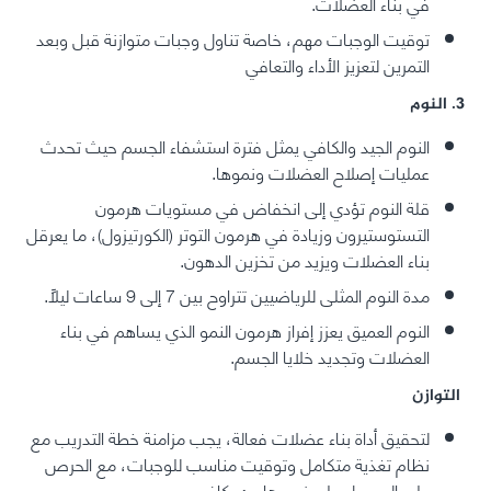
في بناء العضلات.
توقيت الوجبات مهم، خاصة تناول وجبات متوازنة قبل وبعد
التمرين لتعزيز الأداء والتعافي
3. النوم
النوم الجيد والكافي يمثل فترة استشفاء الجسم حيث تحدث
عمليات إصلاح العضلات ونموها.
قلة النوم تؤدي إلى انخفاض في مستويات هرمون
التستوستيرون وزيادة في هرمون التوتر (الكورتيزول)، ما يعرقل
بناء العضلات ويزيد من تخزين الدهون.
مدة النوم المثلى للرياضيين تتراوح بين 7 إلى 9 ساعات ليلاً.
النوم العميق يعزز إفراز هرمون النمو الذي يساهم في بناء
العضلات وتجديد خلايا الجسم.
التوازن
لتحقيق أداة بناء عضلات فعالة، يجب مزامنة خطة التدريب مع
نظام تغذية متكامل وتوقيت مناسب للوجبات، مع الحرص
على الحصول على نوم هادئ وكافٍ.