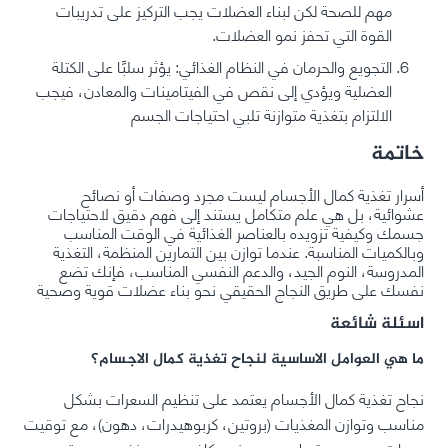
مهم للصحة لكن لبناء العضلات يجب التركيز على تدريبات
القوة التي تحفز نمو العضلات.
التجويع والحرمان في النظام الغذائي: يؤثر سلبًا على الكتلة
العضلية ويؤدي إلى نقص في الفيتامينات والمعادن، فيجب
الالتزام بتغذية متوازنة تلبي احتياجات الجسم
خاتمة
أسرار تغذية كمال الأجسام ليست مجرد وصفات أو نصائح
عشوائية، بل هي علم متكامل يستند إلى فهم دقيق لاحتياجات
جسمك وكيفية تزويده بالعناصر الغذائية في الوقت المناسب
وبالكميات المناسبة. عندما توازن بين التمارين المنظمة، التغذية
المدروسة، النوم الجيد، والدعم النفسي المناسب، فإنك تضع
نفسك على طريق النجاح الحقيقي نحو بناء عضلات قوية وصحية
اسئلة شائعة
ما هي العوامل الاساسية لنجاح تغذية كمال الاجسام؟
نجاح تغذية كمال الأجسام يعتمد على تنظيم السعرات بشكل
مناسب وتوازن المغذيات (بروتين، كربوهيدرات، دهون)، مع توقيت
وجبات مدروس، ترطيب جيد، نوم كافٍ، ودعم نفسي مستمر