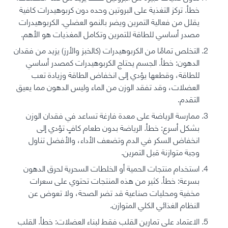
خطأ. تركز التغذية على البروتين وحده دون كربوهيدرات كافية
يقلل من فعالية التمرين ويضر بالنمو العضلي. الكربوهيدرات
مصدر أساسي للطاقة للتمرين وتكامل المغذيات هو الأهم.
التخلص تمامًا من الكربوهيدرات (كالخبز والأرز) يزيد من فقدان
الدهون: خطأ. الجسم يحتاج الكربوهيدرات كمصدر أساسي
للطاقة، وقطعها يؤدي إلى انخفاض الطاقة وزيادة تعب
العضلات، وقد تفقد الوزن من الماء وليس الدهون مما يعيق
التقدم.
ممارسة الرياضة على معدة فارغة تساعد في فقدان الوزن
بشكل أسرع: خطأ. الرياضة بدون طعام كافٍ تؤدي إلى
انخفاض السكر في الدم وتضعف الأداء، والأفضل تناول
وجبة متوازنة قبل التمرين.
استخدام منتجات الحمية أو الخلطات السحرية لحرق الدهون
بسرعة: خطأ. كثير من هذه المنتجات تحتوي على سعرات
مخفية ومحليات صناعية قد تضر الصحة، ولا تعوض عن
النظام الغذائي الكلي المتوازن.
الاعتماد على تمارين القلب فقط لبناء العضلات: خطأ. القلب