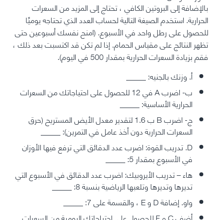
بالإضافة إلى البروتين الكافي ، تحتاج إلى المزيد من السعرات
الحرارية. استخدم الصيغة التالية لحساب العدد الذي تحتاجه يوميًا
للحصول على رطل واحد في الأسبوع. (امنح نفسك أسبوعين حتى
تظهر النتائج على مقياس الحمام. إذا لم تكن قد اكتسبت بعد ذلك ،
فقم بزيادة السعرات الحرارية بمقدار 500 في اليوم).
أ. وزنك بالجنيه: _____
ب- اضرب A في 12 للحصول على احتياجاتك من السعرات
الحرارية الأساسية: _____
ج- اضرب B ب 1.6 لتقدير معدل الأيض المستريح (حرق
السعرات الحرارية دون أخذ عامل في التمرين): _____
D. تدريب القوة: اضرب عدد الدقائق التي ترفع فيها الأوزان
في الأسبوع بمقدار 5: _____
هاء – تدريب الأيروبيك: اضرب عدد الدقائق في الأسبوع التي
تديرها وتديرها وتلعبها الرياضية بنسبة 8: _____
واو. إضافة D و E ، والقسمة على 7: _____
أضف C و F للحصول على احتياجاتك اليومية من السعرات