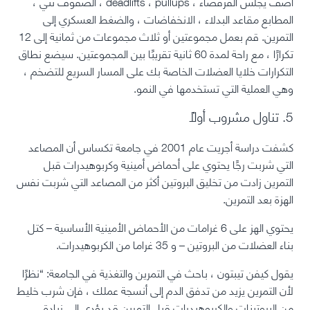
أضف يجلس القرفصاء ، deadlifts ، pullups ، الصفوف ثني ،
المطابع مقاعد البدلاء ، الانخفاضات ، والضغط العسكري إلى
التمرين. قم بعمل مجموعتين أو ثلاث مجموعات من ثمانية إلى 12
تكرارًا ، مع راحة لمدة 60 ثانية تقريبًا بين المجموعتين. سيضع نطاق
التكرارات خلايا العضلات الخاصة بك على المسار السريع للتضخم ،
وهي العملية التي تستخدمها في النمو.
5. تناول مشروب أولاً
كشفت دراسة أجريت عام 2001 في جامعة تكساس أن المصاعد
التي شربت رجًا يحتوي على أحماض أمينية وكربوهيدرات قبل
التمرين زادت من تخليق البروتين أكثر من المصاعد التي شربت نفس
الهزة بعد التمرين.
يحتوي الهز على 6 غرامات من الأحماض الأمينية الأساسية – كتل
بناء العضلات من البروتين – و 35 غراما من الكربوهيدرات.
يقول كيفن تيبتون ، باحث في التمرين والتغذية في الجامعة: “نظرًا
لأن التمرين يزيد من تدفق الدم إلى أنسجة عملك ، فإن شرب خليط
من البروتينات والكربوهيدرات قبل التمرين قد يؤدي إلى زيادة