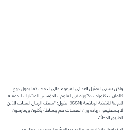
ولكن ننسى التمثيل الغذائي المزعوم عالي الدقة ، كما يقول دوغ
كالمان ، دكتوراه ، دكتوراه في العلوم ، المؤسس المشارك للجمعية
الدولية للتغذية الرياضية (ISSN). يقول: “معظم الرجال العجاف الذين
لا يستطيعون زيادة وزن العضلات هم ببساطة يأكلون ويمارسون
الطريق الخطأ”.
إليك إصلاحك: اتبع هذه المبادئ العشرة للتعبير عن رطل من