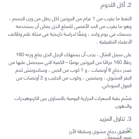
2. أكل اللحوم
التقط ما يقرب من 1 غرام من البروتين لكل رطل من وزن الجسم ،
وهو ما يقرب من الحد الأقصى للمبلغ الذي يمكن أن يستخدمه
جسمك في يوم واحد ، وفقًا لدراسة تاريخية في
مجلة علم وظائف
الأعضاء التطبيقية
.
على سبيل المثال ، يجب أن يستهلك الرجل الذي يبلغ وزنه 160
رطلًا 160 جرامًا من البروتين يوميًا – الكمية التي سيحصل عليها من
صدر دجاج 8 أونصات ، و 1 كوب من الجبن ، وساندويتش لحم
البقر المشوي ،
وبيضتين
، وكوب من الحليب و 2 أونصات من
الفول السوداني.
قسّم بقية السعرات الحرارية اليومية بالتساوي بين الكربوهيدرات
والدهون.
3. تناول المزيد
صور
الشوفان