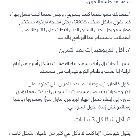
ساعة بعد جلسة التمرين.
“عضلاتك تنمو عندما كنت يستريح، وليس عندما كنت تعمل بها”،
كما يقول مايكل ميخيا، CSCS،
رجال
الصحة الرمزية
مستشار
ممارسة ورجل نحيل السابق الذين اكتظت على 40 رطلا من
العضلات باستخدام هذا البرنامج بالذات.
7. اكل الكربوهيدرات بعد التمرين
تشير الأبحاث إلى أنك ستعيد بناء العضلات بشكل أسرع في أيام
الراحة إذا قمت بإطعام الكربوهيدرات في جسمك.
يقول كالمان: “إن وجبات ما بعد التمرين التي تحتوي على
الكربوهيدرات تزيد من مستويات الأنسولين لديك” ، مما يؤدي
بدوره إلى إبطاء معدل انهيار البروتين. تناول موزًا ومشروبًا رياضيًا
وساندويتش زبدة الفول السوداني.
8. أكل شيئا كل 3 ساعات
يقول هيوستن: “إذا كنت لا تأكل في كثير من الأحيان بشكل كاف ،