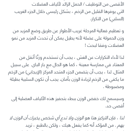
الأقصى
من
التوظيف / الحمل الزائد لألياف العضلات
التي
يوفرها
القليل من الزخم ، بشكل رئيسي خلال الجزء الغريب
(السلبي) من التكرار.
و
تعظيم فعالية المرحلة غريب الأطوار عن طريق وضع المزيد من
وزن الحمولة على عضلة لأنه يطيل يمكن أن تحدث المزيد من نمو
العضلات وفقا لبحث
!
لذا لأداء التكرارات عن الغش ، يجب أن تستخدم وزنًا أثقل من
المعتاد في ممارسة معينة ، كما هو الحال مع بار الباي على سبيل
المثال.
لذا ، يجب أن يتضمن الجزء المتحد المركز (الإيجابي) من الزخم
ما يكفي من الزخم لزيادة الوزن بأمان. يجب أن تكون السلبية بطيئة
ومضبوطة
.
وسيسمح لك خفض الوزن ببطء بتحفيز هذه الألياف العضلية إلى
أقصى حد.
لذا ، فإن التركيز هنا هو الوزن ولا تدع أي شخص يخبرك أن الوزن لا
يهم
. من المؤكد أنه كما يفعل هيك ، ولكن بالطبع ، تريد