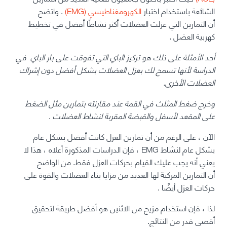
الشائعة باستخدام اختبار
الكهرومغناطيسي (EMG)
. واتضح
أن
التمارين التي عزلت العضلات أكثر نشاطًا أفضل في تخطيط
كهربية العضل
.
أحد الأمثلة على ذلك هو
تركيز الباي
التي تفوقت على بار الباي في
الدراسة لأنها تسمح لك بعزل العضلات بشكل أفضل دون إشراك
العضلات الأخرى.
وخرج ضغط المثلث في القمة عند مقارنته بتمارين مثل الضغط
على المقعد لأسفل والقبضة المقربة لنشاط العضلات
.
الآن ، على الرغم من أن تمارين العزل
كانت
أفضل بشكل عام
بشكل عام لنشاط EMG ، فإن الدراسات المذكورة أعلاه ، هذا لا
يعني أنه يجب عليك القيام بحركات العزل فقط.
من
الواضح
أن
التمارين المركبة
لها العديد من مزايا بناء العضلات والقوة على
حركات العزل أيضًا
.
لذا ، فإن استخدام مزيج من الاثنين هو أفضل طريقة لتحقيق
أقصى قدر من النتائج.