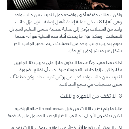
ولكن ، هناك حقيقة أخرى واضحة حول التدريب من جانب واحد
وهي أنه إذا كنت في عملية إعادة تأهيل إصابة ، فإن عزل جانب
واحد من العضلات يؤدي إلى عملية عصبية تسمى
التعليم المتبادل
للعضلات
. وهكذا فإن ما يحدث أثناء هذه العملية هو أنه
عندما
تقوم بتدريب جانب واحد من العضلات ، يتم تحفيز الجانب الآخر
بشكل غير مباشر
(حق رائع جدًا).
لذلك هذا مفيد جدًا عندما لا تكون قادرًا على تدريب كلا الجانبين
معًا. ولكن ، إنها حادثة رائعة ومتبصرة يجب أن تقتنع بضرورة
التدريب من جانب واحد كجزء من روتين تدريب جاد. وكن مطمئنًا ،
سترى تحسينات في جميع المجالات.
3- لا تخف من الاجهزه والالات
غالبا ما يتم تجنب الآلات من قبل meatheads الصالة الرياضية
الذين يعتقدون الأوزان الحرة هي الخيار الوحيد للحصول على ضخمة!
لكن لا يمكن أن يكونوا أكثر خطأ. في الواقع ،
يمكن للآلات تقديم