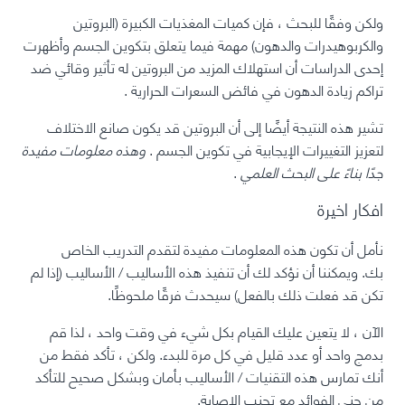
ولكن
وفقًا للبحث ، فإن كميات المغذيات الكبيرة (البروتين
والكربوهيدرات والدهون) مهمة فيما يتعلق بتكوين الجسم وأظهرت
إحدى الدراسات أن استهلاك المزيد من
البروتين
له تأثير وقائي ضد
تراكم زيادة الدهون في فائض السعرات الحرارية
.
تشير هذه النتيجة أيضًا إلى أن البروتين قد يكون صانع الاختلاف
لتعزيز التغييرات الإيجابية في تكوين الجسم
.
وهذه معلومات مفيدة
جدًا بناءً على البحث العلمي
.
افكار اخيرة
نأمل أن تكون هذه المعلومات مفيدة لتقدم التدريب الخاص
بك. ويمكننا أن نؤكد لك أن تنفيذ هذه الأساليب / الأساليب (إذا لم
تكن قد فعلت ذلك بالفعل) سيحدث فرقًا ملحوظًا.
الآن ، لا يتعين عليك القيام بكل شيء في وقت واحد ، لذا قم
بدمج واحد أو عدد قليل في كل مرة للبدء. ولكن ، تأكد فقط من
أنك تمارس هذه التقنيات / الأساليب بأمان وبشكل صحيح للتأكد
من جني الفوائد مع تجنب الإصابة.