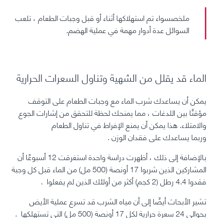
ملخص
سواء تم استهلاكها أثناء أو قبل وجبات الطعام ، تلعب
السوائل عدة أدوار مهمة في عملية الهضم.
الماء قد يقلل من الشهية وتناول السعرات الحرارية
يمكن أن يساعدك شرب الماء مع وجبات الطعام على التوقف
مؤقتًا بين اللدغات ، مما يمنحك لحظة للتحقق من إشارات الجوع
والامتلاء. هذا يمكن أن يمنع الإفراط في تناول الطعام
وربما
يساعدك على فقدان الوزن
.
بالإضافة إلى ذلك ، أظهرت دراسة واحدة استغرقت 12 أسبوعًا أن
المشاركين الذين شربوا 17 أونصة (500 مل) من الماء قبل كل وجبة
فقدوا 4.4 رطل (2 كجم) أكثر من أولئك الذين لم يفعلوا
.
تشير الأبحاث أيضًا إلى أن مياه الشرب قد تسرع عملية الأيض
بحوالي 24
سعرة حرارية
لكل 17 أونصة (500 مل) التي تستهلكها
.