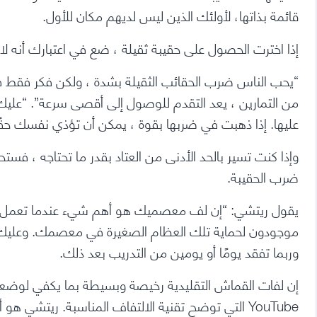
قائمة بذاتها
، لأولئك الذين ليس لديهم مكان للأول.
إذا اخترت الحصول على حقيبة ثقيلة ، ضع في اعتبارك أنه لا يجب عليك
“يحب الناس ضرب الحقائب الثقيلة بشدة ، ولكن فكر فقط في 
من التمارين ، يعد التقدم للوصول إلى أقصى سرعة”. “عليك 
عليها. إذا ذهبت في ضربها بقوة ، يمكن أن تؤذي نفسك حقًا
وإذا كنت تسير بالحد الأدنى من العتاد بقدر ما تحتاجه ، 
ضرب الحقيبة.
يقول ريتشي: “إن لف معصميك هو أهم شيء عندما تعمل بحقي
موجودون لحماية تلك العظام الصغيرة في معصمك. وعليك اس
وربما تفقد يومًا أو يومين من التدريب بعد ذلك.
إن لفات القماش التقليدية رخيصة وبسيطة بما يكفي لوض
YouTube التي توضح تقنية الالتفاف المناسبة. ريتشي هو أيضًا معجب باللفائف التي تنزلق مباشرة ، مثل