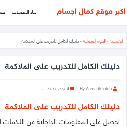
أكبر
بناء العضلات
تقس
موقع
متخصص
فى
الرئيسية
»
القوة العضلية
»
دليلك الكامل للتدريب على الملاكمة
مجال
كمال
دليلك الكامل للتدريب على الملاكمة
الأجسام
Post
على
By Ahmadkhatab
لا توجد تعليقات
author
دليلك
الكامل
دليلك الكامل للتدريب على الملاكمة
للتدريب
على
احصل على المعلومات الداخلية عن اللكمات الأ
الملاكمة