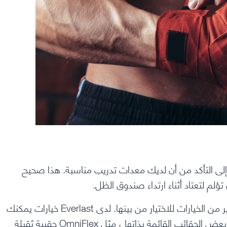
إلى التأكد من أن لديك معدات تدريب مناسبة. هذا صحيح
م لتعتاد أثناء ارتداء صندوق الظل.
إذا كنت في السوق للحصول على حقيبة ثقيلة ، فهناك الكثير من الخيارات للاختيار من بينها. لدى Everlast خيارات يمكنك
عض الحقائب القائمة بذاتها ، مثل
OmniFlex حقيبة ثقيلة