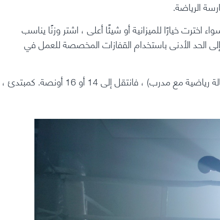
رسة الرياضة.
خترت خيارًا للميزانية أو شيئًا أعلى ، اشتر وزنًا يناسب
لى الحد الأدنى باستخدام القفازات المخصصة للعمل في
إذا كنت تخطط للمنافسة في نهاية المطاف (بأمان ، في صالة رياضية مع مدرب) ، فانتقل إلى 14 أو 16 أونصة. كمبتدئ ،